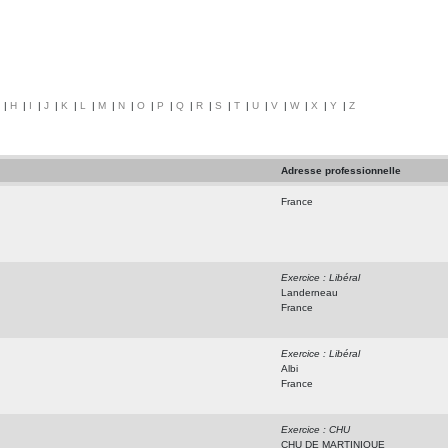
|
H
|
I
|
J
|
K
|
L
|
M
|
N
|
O
|
P
|
Q
|
R
|
S
|
T
|
U
|
V
|
W
|
X
|
Y
|
Z
Adresse professionnelle
France
Exercice : Libéral
Landerneau
France
Exercice : Libéral
Albi
France
Exercice : CHU
CHU DE MARTINIQUE