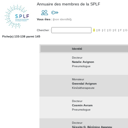
Annuaire des membres de la SPLF
Vous êtes :
(
non identifié
).
Chercher :
A
|
B
|
C
|
D
|
E
|
F
|
G
Fiche(s) 133-138 parmi 145
Identité
Docteur
Natalie Avignon
Pneumologue
Monsieur
Gwendal Avignon
Kinésitherapeute
Docteur
Cosmin Avram
Pneumologue
Docteur
Sèssito G. Bérénice Awanou