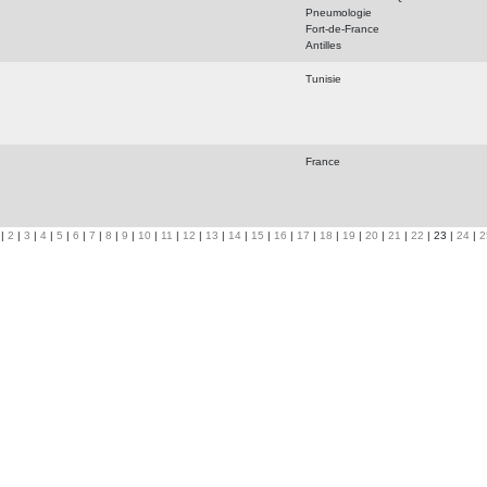
Pneumologie
Fort-de-France
Antilles
Tunisie
France
|
2
|
3
|
4
|
5
|
6
|
7
|
8
|
9
|
10
|
11
|
12
|
13
|
14
|
15
|
16
|
17
|
18
|
19
|
20
|
21
|
22
| 23 |
24
|
2