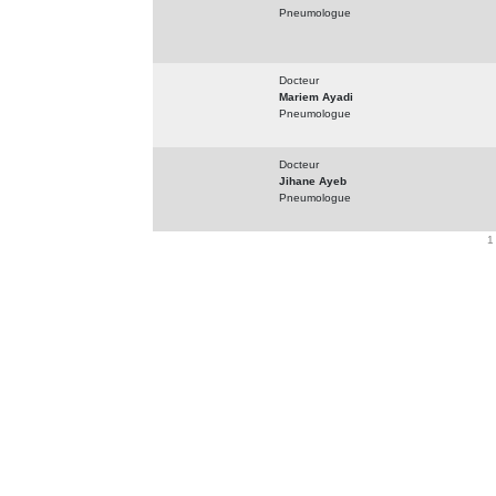
Pneumologue
Docteur
Mariem Ayadi
Pneumologue
Docteur
Jihane Ayeb
Pneumologue
1